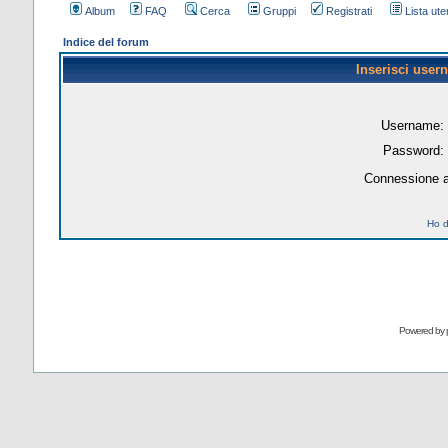
Album
FAQ
Cerca
Gruppi
Registrati
Lista uten
Indice del forum
Inserisci user
Username:
Password:
Connessione a
Ho d
Powered by