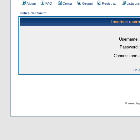
Album
FAQ
Cerca
Gruppi
Registrati
Lista uten
Indice del forum
Inserisci user
Username:
Password:
Connessione a
Ho d
Powered by