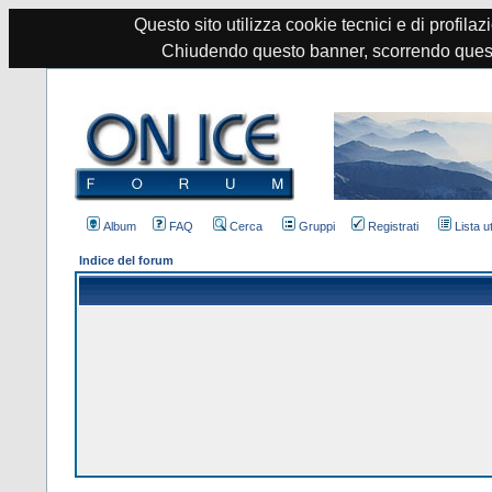
Questo sito utilizza cookie tecnici e di profilazi
Chiudendo questo banner, scorrendo quest
Album
FAQ
Cerca
Gruppi
Registrati
Lista u
Indice del forum