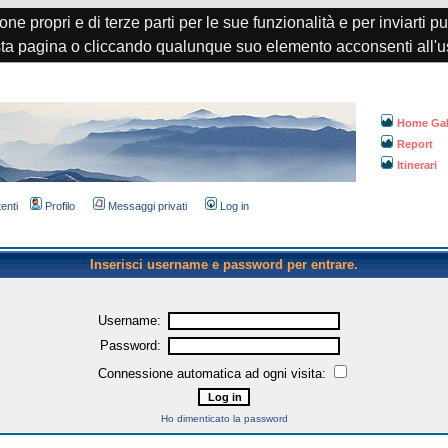
one propri e di terze parti per le sue funzionalità e per inviarti p
a pagina o cliccando qualunque suo elemento acconsenti all'u
Home Gal
Report
Itinerari
tenti
Profilo
Messaggi privati
Log in
Inserisci username e password per entrare.
Username:
Password:
Connessione automatica ad ogni visita:
Ho dimenticato la password