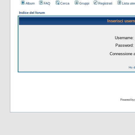
Album
FAQ
Cerca
Gruppi
Registrati
Lista uten
Indice del forum
Inserisci user
Username:
Password:
Connessione a
Ho d
Powered by