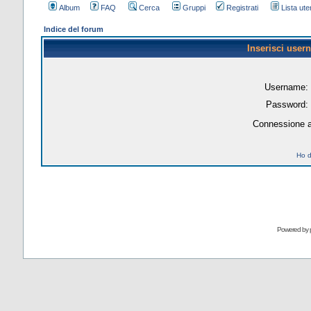
Album
FAQ
Cerca
Gruppi
Registrati
Lista uten
Indice del forum
Inserisci user
Username:
Password:
Connessione a
Ho d
Powered by