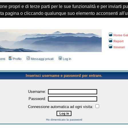
one propri e di terze parti per le sue funzionalità e per inviarti p
a pagina o cliccando qualunque suo elemento acconsenti all'u
Home Gal
Report
Itinerari
tenti
Profilo
Messaggi privati
Log in
Inserisci username e password per entrare.
Username:
Password:
Connessione automatica ad ogni visita:
Ho dimenticato la password