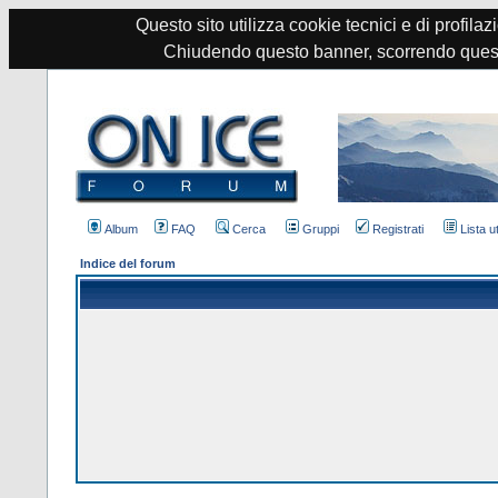
Questo sito utilizza cookie tecnici e di profilazi
Chiudendo questo banner, scorrendo quest
Album
FAQ
Cerca
Gruppi
Registrati
Lista u
Indice del forum