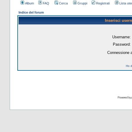
Album
FAQ
Cerca
Gruppi
Registrati
Lista uten
Indice del forum
Inserisci user
Username:
Password:
Connessione a
Ho d
Powered by