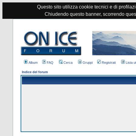
Questo sito utilizza cookie tecnici e di profilazi
Chiudendo questo banner, scorrendo quest
Album
FAQ
Cerca
Gruppi
Registrati
Lista u
Indice del forum