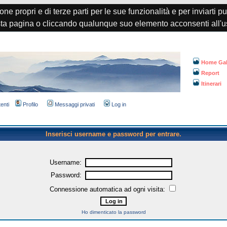
one propri e di terze parti per le sue funzionalità e per inviarti p
a pagina o cliccando qualunque suo elemento acconsenti all'u
Home Gal
Report
Itinerari
tenti
Profilo
Messaggi privati
Log in
Inserisci username e password per entrare.
Username:
Password:
Connessione automatica ad ogni visita:
Ho dimenticato la password