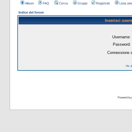
Album
FAQ
Cerca
Gruppi
Registrati
Lista uten
Indice del forum
Inserisci user
Username:
Password:
Connessione a
Ho d
Powered by