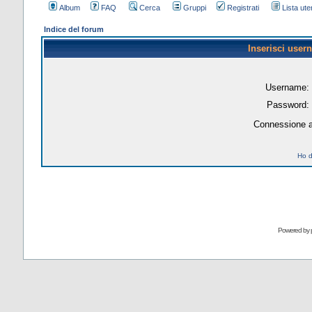
Album
FAQ
Cerca
Gruppi
Registrati
Lista uten
Indice del forum
Inserisci user
Username:
Password:
Connessione a
Ho d
Powered by