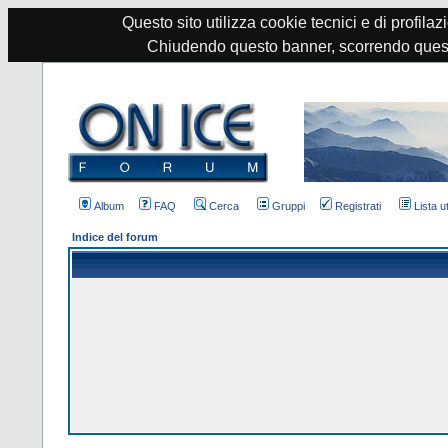
Questo sito utilizza cookie tecnici e di profilazi
Chiudendo questo banner, scorrendo quest
Album
FAQ
Cerca
Gruppi
Registrati
Lista u
Indice del forum