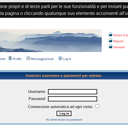
one propri e di terze parti per le sue funzionalità e per inviarti p
a pagina o cliccando qualunque suo elemento acconsenti all'u
Home Gal
Report
Itinerari
tenti
Profilo
Messaggi privati
Log in
Inserisci username e password per entrare.
Username:
Password:
Connessione automatica ad ogni visita:
Ho dimenticato la password