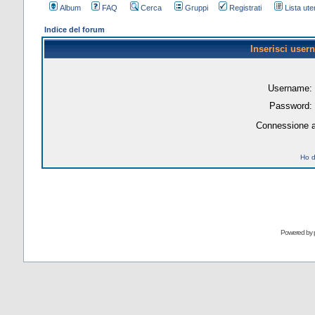
Album
FAQ
Cerca
Gruppi
Registrati
Lista uten
Indice del forum
Inserisci user
Username:
Password:
Connessione a
Ho d
Powered by