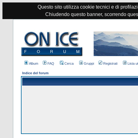
Questo sito utilizza cookie tecnici e di profilazi
Chiudendo questo banner, scorrendo quest
Album
FAQ
Cerca
Gruppi
Registrati
Lista u
Indice del forum