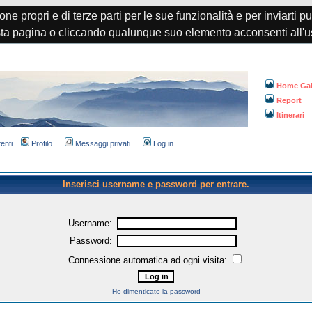
one propri e di terze parti per le sue funzionalità e per inviarti p
a pagina o cliccando qualunque suo elemento acconsenti all'u
Home Gal
Report
Itinerari
tenti
Profilo
Messaggi privati
Log in
Inserisci username e password per entrare.
Username:
Password:
Connessione automatica ad ogni visita:
Ho dimenticato la password