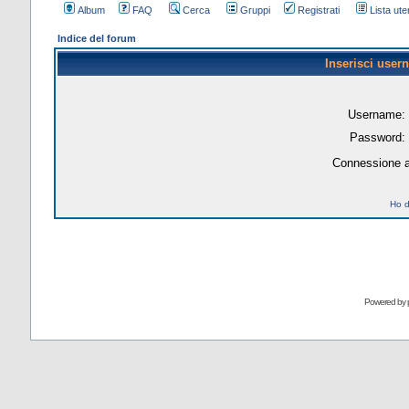
Album
FAQ
Cerca
Gruppi
Registrati
Lista uten
Indice del forum
Inserisci user
Username:
Password:
Connessione a
Ho d
Powered by