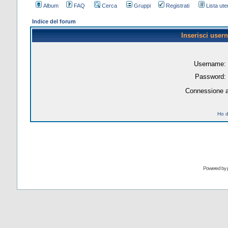
Album
FAQ
Cerca
Gruppi
Registrati
Lista uten
Indice del forum
Inserisci user
Username:
Password:
Connessione a
Ho d
Powered by