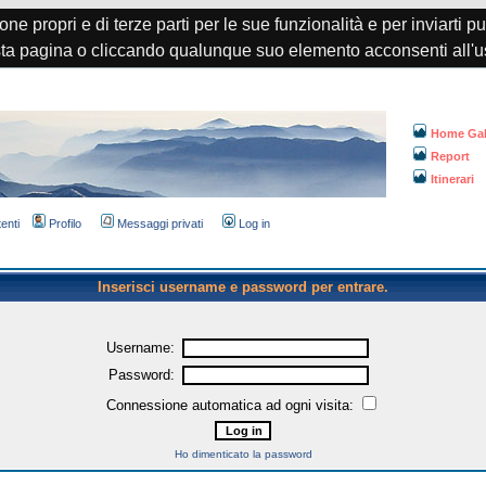
one propri e di terze parti per le sue funzionalità e per inviarti p
a pagina o cliccando qualunque suo elemento acconsenti all'u
Home Gal
Report
Itinerari
tenti
Profilo
Messaggi privati
Log in
Inserisci username e password per entrare.
Username:
Password:
Connessione automatica ad ogni visita:
Ho dimenticato la password