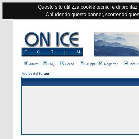
Questo sito utilizza cookie tecnici e di profilazi
Chiudendo questo banner, scorrendo quest
Album
FAQ
Cerca
Gruppi
Registrati
Lista u
Indice del forum