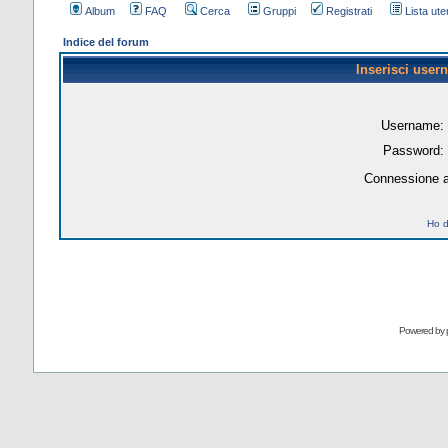
Album
FAQ
Cerca
Gruppi
Registrati
Lista uten
Indice del forum
Inserisci user
Username:
Password:
Connessione a
Ho d
Powered by