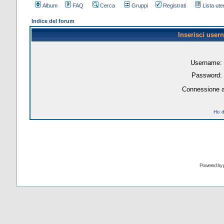
Album
FAQ
Cerca
Gruppi
Registrati
Lista uten
Indice del forum
Inserisci user
Username:
Password:
Connessione a
Ho d
Powered by