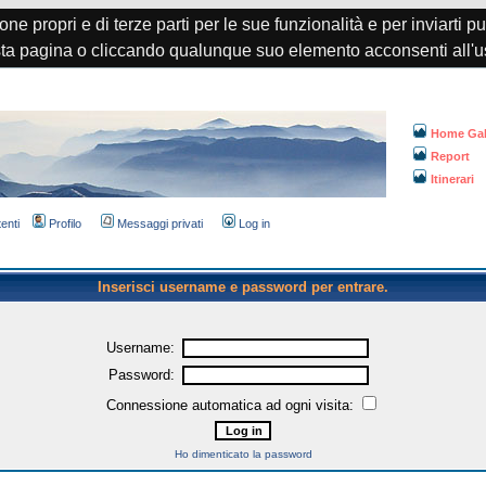
one propri e di terze parti per le sue funzionalità e per inviarti p
a pagina o cliccando qualunque suo elemento acconsenti all'u
Home Gal
Report
Itinerari
tenti
Profilo
Messaggi privati
Log in
Inserisci username e password per entrare.
Username:
Password:
Connessione automatica ad ogni visita:
Ho dimenticato la password