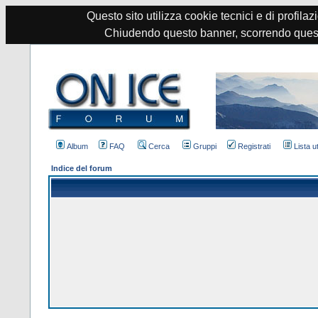
Questo sito utilizza cookie tecnici e di profilazi
Chiudendo questo banner, scorrendo quest
Album
FAQ
Cerca
Gruppi
Registrati
Lista u
Indice del forum