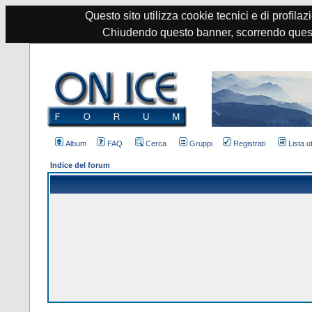
Questo sito utilizza cookie tecnici e di profilazi
Chiudendo questo banner, scorrendo quest
Album
FAQ
Cerca
Gruppi
Registrati
Lista u
Indice del forum