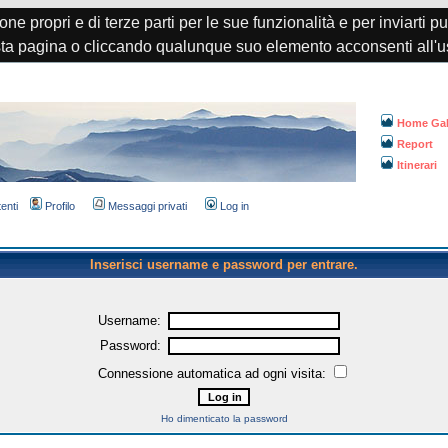
one propri e di terze parti per le sue funzionalità e per inviarti p
a pagina o cliccando qualunque suo elemento acconsenti all'u
Home Gal
Report
Itinerari
tenti
Profilo
Messaggi privati
Log in
Inserisci username e password per entrare.
Username:
Password:
Connessione automatica ad ogni visita:
Ho dimenticato la password