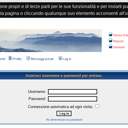
one propri e di terze parti per le sue funzionalità e per inviarti p
a pagina o cliccando qualunque suo elemento acconsenti all'u
Home Gal
Report
Itinerari
tenti
Profilo
Messaggi privati
Log in
Inserisci username e password per entrare.
Username:
Password:
Connessione automatica ad ogni visita:
Ho dimenticato la password