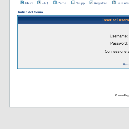
Album
FAQ
Cerca
Gruppi
Registrati
Lista uten
Indice del forum
Inserisci user
Username:
Password:
Connessione a
Ho d
Powered by