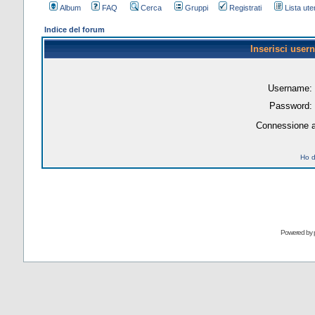
Album
FAQ
Cerca
Gruppi
Registrati
Lista uten
Indice del forum
Inserisci user
Username:
Password:
Connessione a
Ho d
Powered by