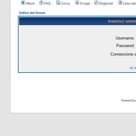
Album
FAQ
Cerca
Gruppi
Registrati
Lista uten
Indice del forum
Inserisci user
Username:
Password:
Connessione a
Ho d
Powered by