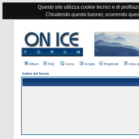
Questo sito utilizza cookie tecnici e di profilazi
Chiudendo questo banner, scorrendo quest
Album
FAQ
Cerca
Gruppi
Registrati
Lista u
Indice del forum