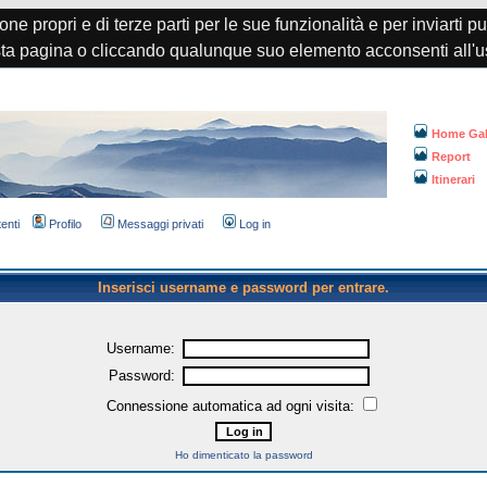
one propri e di terze parti per le sue funzionalità e per inviarti p
a pagina o cliccando qualunque suo elemento acconsenti all'u
Home Gal
Report
Itinerari
tenti
Profilo
Messaggi privati
Log in
Inserisci username e password per entrare.
Username:
Password:
Connessione automatica ad ogni visita:
Ho dimenticato la password