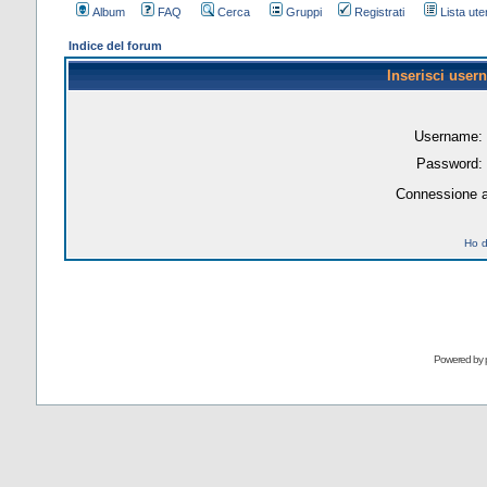
Album
FAQ
Cerca
Gruppi
Registrati
Lista uten
Indice del forum
Inserisci user
Username:
Password:
Connessione a
Ho d
Powered by