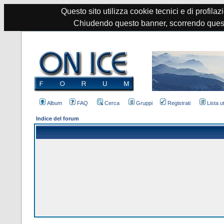
Questo sito utilizza cookie tecnici e di profilazi
Chiudendo questo banner, scorrendo quest
Album
FAQ
Cerca
Gruppi
Registrati
Lista u
Indice del forum