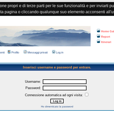
one propri e di terze parti per le sue funzionalità e per inviarti p
a pagina o cliccando qualunque suo elemento acconsenti all'u
Home Gal
Report
Itinerari
tenti
Profilo
Messaggi privati
Log in
Inserisci username e password per entrare.
Username:
Password:
Connessione automatica ad ogni visita:
Ho dimenticato la password