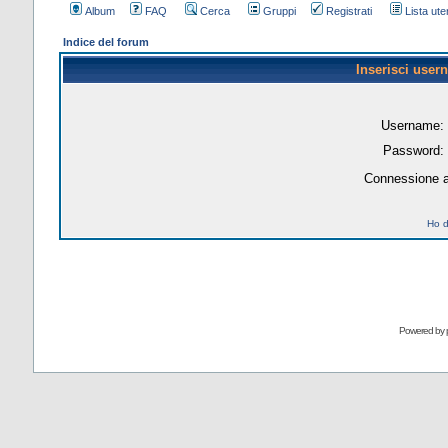
Album
FAQ
Cerca
Gruppi
Registrati
Lista uten
Indice del forum
Inserisci user
Username:
Password:
Connessione a
Ho d
Powered by