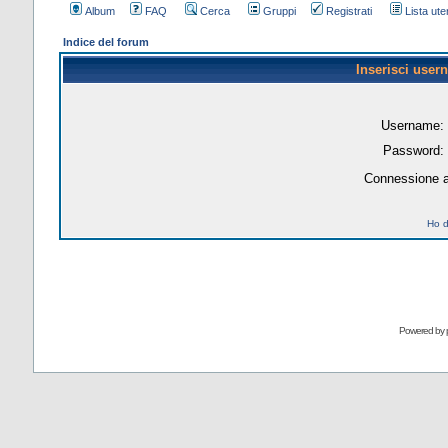
Album
FAQ
Cerca
Gruppi
Registrati
Lista uten
Indice del forum
Inserisci user
Username:
Password:
Connessione a
Ho d
Powered by