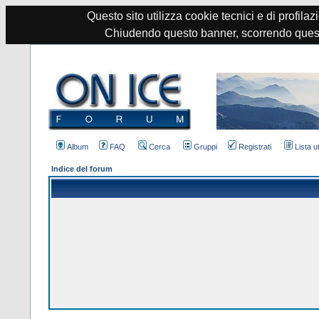
Questo sito utilizza cookie tecnici e di profilazi
Chiudendo questo banner, scorrendo quest
Album
FAQ
Cerca
Gruppi
Registrati
Lista u
Indice del forum