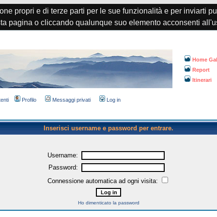
one propri e di terze parti per le sue funzionalità e per inviarti p
a pagina o cliccando qualunque suo elemento acconsenti all'u
Home Gal
Report
Itinerari
tenti
Profilo
Messaggi privati
Log in
Inserisci username e password per entrare.
Username:
Password:
Connessione automatica ad ogni visita:
Ho dimenticato la password