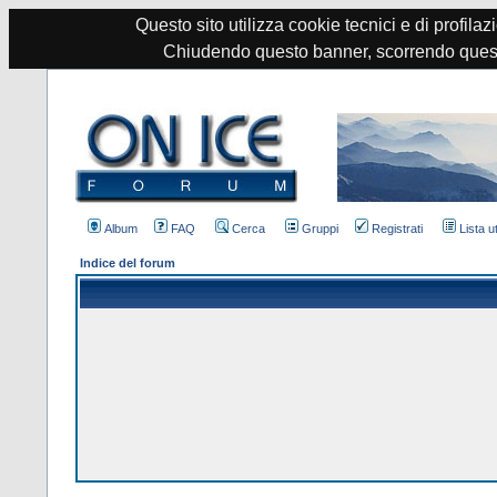
Questo sito utilizza cookie tecnici e di profilazi
Chiudendo questo banner, scorrendo quest
Album
FAQ
Cerca
Gruppi
Registrati
Lista u
Indice del forum