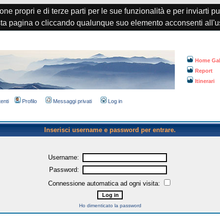
one propri e di terze parti per le sue funzionalità e per inviarti p
a pagina o cliccando qualunque suo elemento acconsenti all'u
Home Gal
Report
Itinerari
tenti
Profilo
Messaggi privati
Log in
Inserisci username e password per entrare.
Username:
Password:
Connessione automatica ad ogni visita:
Ho dimenticato la password