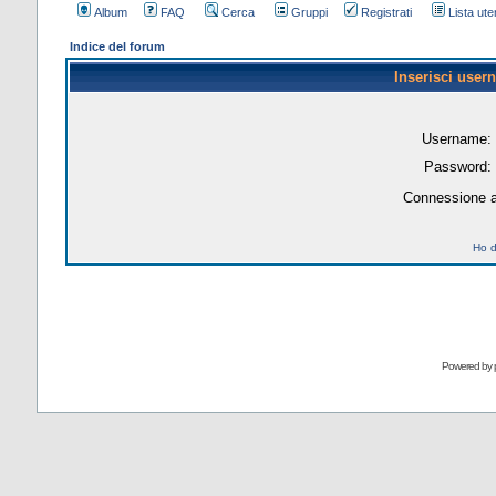
Album
FAQ
Cerca
Gruppi
Registrati
Lista uten
Indice del forum
Inserisci user
Username:
Password:
Connessione a
Ho d
Powered by