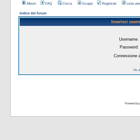
Album
FAQ
Cerca
Gruppi
Registrati
Lista uten
Indice del forum
Inserisci user
Username:
Password:
Connessione a
Ho d
Powered by