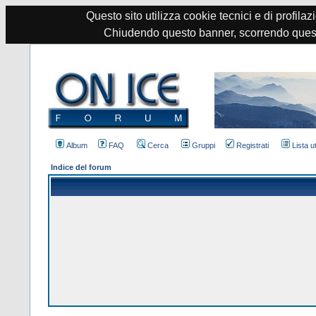
Questo sito utilizza cookie tecnici e di profilazi
Chiudendo questo banner, scorrendo quest
Album
FAQ
Cerca
Gruppi
Registrati
Lista u
Indice del forum