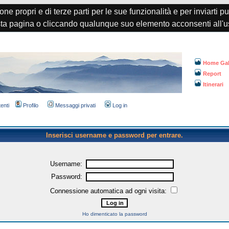
one propri e di terze parti per le sue funzionalità e per inviarti p
a pagina o cliccando qualunque suo elemento acconsenti all'u
Home Gal
Report
Itinerari
tenti
Profilo
Messaggi privati
Log in
Inserisci username e password per entrare.
Username:
Password:
Connessione automatica ad ogni visita:
Ho dimenticato la password