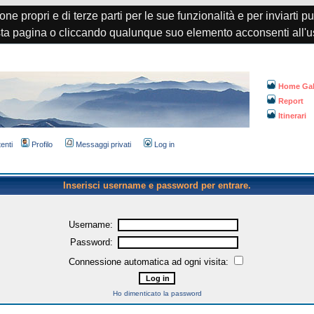
one propri e di terze parti per le sue funzionalità e per inviarti p
a pagina o cliccando qualunque suo elemento acconsenti all'u
Home Gal
Report
Itinerari
tenti
Profilo
Messaggi privati
Log in
Inserisci username e password per entrare.
Username:
Password:
Connessione automatica ad ogni visita:
Ho dimenticato la password