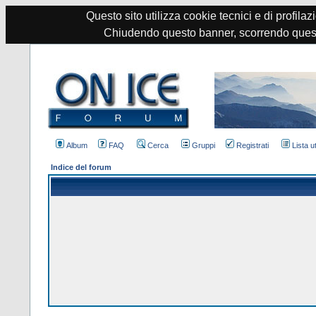
Questo sito utilizza cookie tecnici e di profilazi
Chiudendo questo banner, scorrendo quest
Album
FAQ
Cerca
Gruppi
Registrati
Lista u
Indice del forum