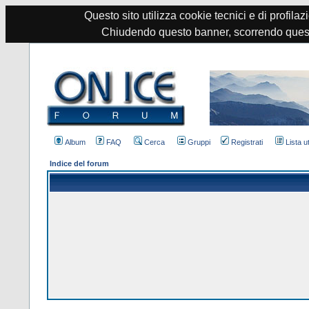
Questo sito utilizza cookie tecnici e di profilazi
Chiudendo questo banner, scorrendo quest
Album
FAQ
Cerca
Gruppi
Registrati
Lista u
Indice del forum