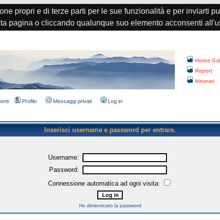
one propri e di terze parti per le sue funzionalità e per inviarti p
a pagina o cliccando qualunque suo elemento acconsenti all'u
Home Gal
Report
Itinerari
tenti
Profilo
Messaggi privati
Log in
Inserisci username e password per entrare.
Username:
Password:
Connessione automatica ad ogni visita:
Ho dimenticato la password