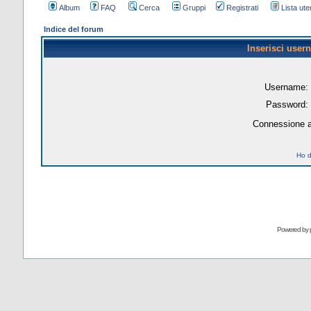
Album
FAQ
Cerca
Gruppi
Registrati
Lista uten
Indice del forum
Inserisci user
Username:
Password:
Connessione a
Ho d
Powered by