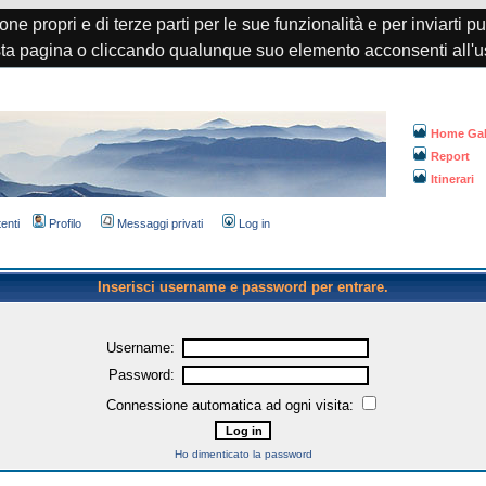
one propri e di terze parti per le sue funzionalità e per inviarti p
a pagina o cliccando qualunque suo elemento acconsenti all'u
Home Gal
Report
Itinerari
tenti
Profilo
Messaggi privati
Log in
Inserisci username e password per entrare.
Username:
Password:
Connessione automatica ad ogni visita:
Ho dimenticato la password