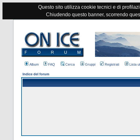
Questo sito utilizza cookie tecnici e di profilazi
Chiudendo questo banner, scorrendo quest
Album
FAQ
Cerca
Gruppi
Registrati
Lista u
Indice del forum