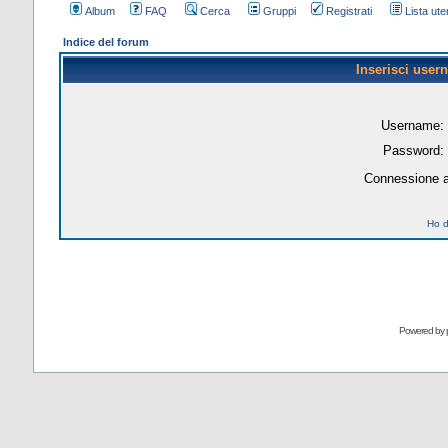
Album
FAQ
Cerca
Gruppi
Registrati
Lista uten
Indice del forum
Inserisci user
Username:
Password:
Connessione a
Ho d
Powered by