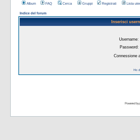
Album
FAQ
Cerca
Gruppi
Registrati
Lista uten
Indice del forum
Inserisci user
Username:
Password:
Connessione a
Ho d
Powered by