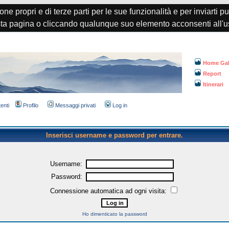
one propri e di terze parti per le sue funzionalità e per inviarti p
a pagina o cliccando qualunque suo elemento acconsenti all'u
Home Gal
Report
Itinerari
tenti
Profilo
Messaggi privati
Log in
Inserisci username e password per entrare.
Username:
Password:
Connessione automatica ad ogni visita:
Ho dimenticato la password