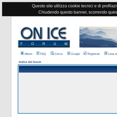
Questo sito utilizza cookie tecnici e di profilazi
Chiudendo questo banner, scorrendo quest
Album
FAQ
Cerca
Gruppi
Registrati
Lista u
Indice del forum