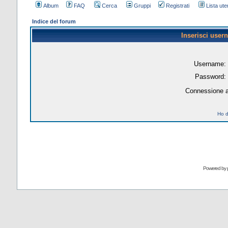
Album
FAQ
Cerca
Gruppi
Registrati
Lista uten
Indice del forum
Inserisci user
Username:
Password:
Connessione a
Ho d
Powered by