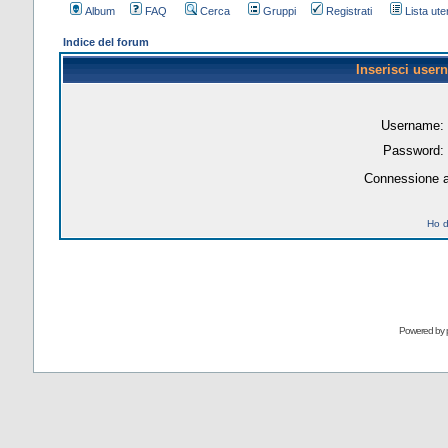
Album
FAQ
Cerca
Gruppi
Registrati
Lista uten
Indice del forum
Inserisci user
Username:
Password:
Connessione a
Ho d
Powered by