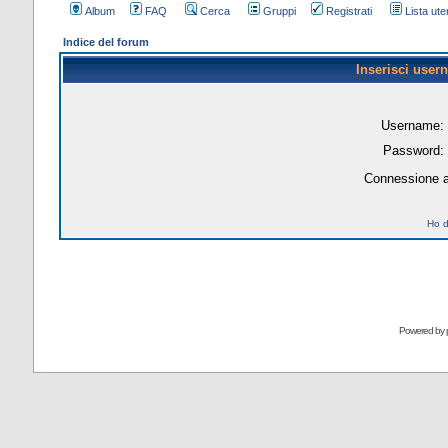
Album
FAQ
Cerca
Gruppi
Registrati
Lista uten
Indice del forum
Inserisci user
Username:
Password:
Connessione a
Ho d
Powered by