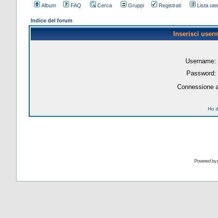
Album
FAQ
Cerca
Gruppi
Registrati
Lista uten
Indice del forum
Inserisci user
Username:
Password:
Connessione a
Ho d
Powered by