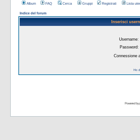
Album
FAQ
Cerca
Gruppi
Registrati
Lista uten
Indice del forum
Inserisci user
Username:
Password:
Connessione a
Ho d
Powered by