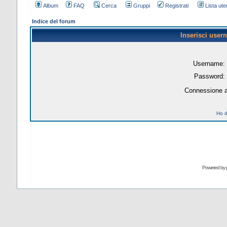
Album
FAQ
Cerca
Gruppi
Registrati
Lista uten
Indice del forum
Inserisci user
Username:
Password:
Connessione a
Ho d
Powered by