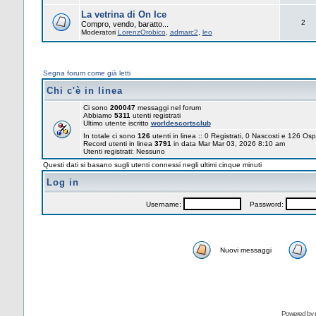
La vetrina di On Ice
2
Compro, vendo, baratto...
Moderatori
LorenzOrobico
,
admarc2
,
leo
Segna forum come già letti
Chi c'è in linea
Ci sono
200047
messaggi nel forum
Abbiamo
5311
utenti registrati
Ultimo utente iscritto
worldescortsclub
In totale ci sono
126
utenti in linea :: 0 Registrati, 0 Nascosti e 126 Osp
Record utenti in linea
3791
in data Mar Mar 03, 2026 8:10 am
Utenti registrati: Nessuno
Questi dati si basano sugli utenti connessi negli ultimi cinque minuti
Log in
Username:
Password:
Nuovi messaggi
Powered by