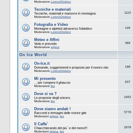
Moderatore
LorenzOrobico
Tecniche e materiali
1115
Tecniche, materiali e manovre in montagna
Moderatore
LorenzOrobico
Fotografia e Video
146
Montagne e alpinisti attraverso l'obiettivo
Moderatore
LorenzOrobico
Meteo e Affini
369
Vedo e prevedo
Moderatore
grigna
On Ice World
On-Ice.it
198
Domande, suggerimenti e proposte per il nostro sito
Moderatore
LorenzOrobico
Mi presento
637
... per rompere il ghiaccio
Moderatore
leo
Dove si va ?
2452
Le proposte degli onicers
Moderatore
leo
Dove siamo andati !
5770
Racconti e immagini delle nostre gite
Moderatori
grigna
,
leo
Il Caffe`
2676
Chiacchierando del piu` e del meno!!!
Moderatori
grigna
,
leo