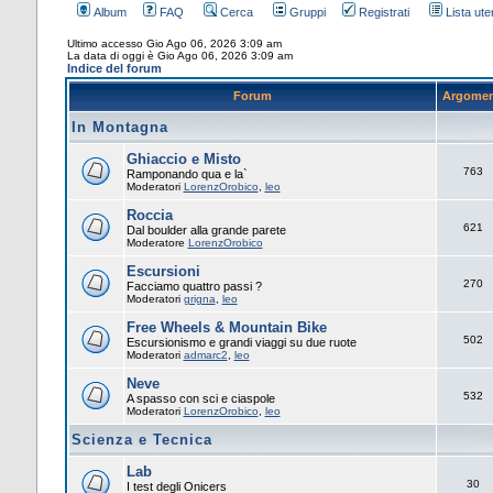
Album
FAQ
Cerca
Gruppi
Registrati
Lista uten
Ultimo accesso Gio Ago 06, 2026 3:09 am
La data di oggi è Gio Ago 06, 2026 3:09 am
Indice del forum
Forum
Argomen
In Montagna
Ghiaccio e Misto
763
Ramponando qua e la`
Moderatori
LorenzOrobico
,
leo
Roccia
621
Dal boulder alla grande parete
Moderatore
LorenzOrobico
Escursioni
270
Facciamo quattro passi ?
Moderatori
grigna
,
leo
Free Wheels & Mountain Bike
502
Escursionismo e grandi viaggi su due ruote
Moderatori
admarc2
,
leo
Neve
532
A spasso con sci e ciaspole
Moderatori
LorenzOrobico
,
leo
Scienza e Tecnica
Lab
30
I test degli Onicers