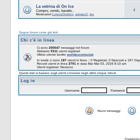
La vetrina di On Ice
2
Compro, vendo, baratto...
Moderatori
LorenzOrobico
,
admarc2
,
leo
Segna forum come già letti
Chi c'è in linea
Ci sono
200047
messaggi nel forum
Abbiamo
5311
utenti registrati
Ultimo utente iscritto
worldescortsclub
In totale ci sono
187
utenti in linea :: 0 Registrati, 0 Nascosti e 187 Osp
Record utenti in linea
3791
in data Mar Mar 03, 2026 8:10 am
Utenti registrati: Nessuno
Questi dati si basano sugli utenti connessi negli ultimi cinque minuti
Log in
Username:
Password:
Nuovi messaggi
Powered by