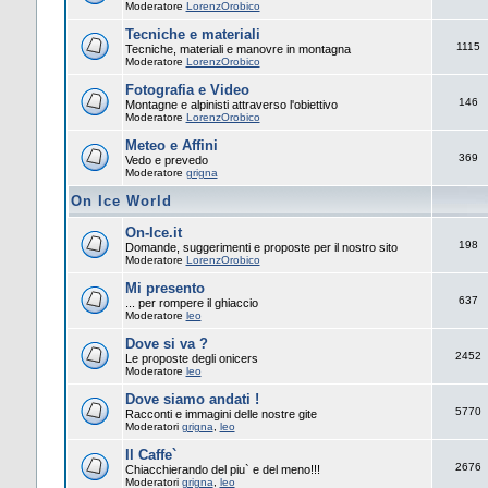
Moderatore
LorenzOrobico
Tecniche e materiali
1115
Tecniche, materiali e manovre in montagna
Moderatore
LorenzOrobico
Fotografia e Video
146
Montagne e alpinisti attraverso l'obiettivo
Moderatore
LorenzOrobico
Meteo e Affini
369
Vedo e prevedo
Moderatore
grigna
On Ice World
On-Ice.it
198
Domande, suggerimenti e proposte per il nostro sito
Moderatore
LorenzOrobico
Mi presento
637
... per rompere il ghiaccio
Moderatore
leo
Dove si va ?
2452
Le proposte degli onicers
Moderatore
leo
Dove siamo andati !
5770
Racconti e immagini delle nostre gite
Moderatori
grigna
,
leo
Il Caffe`
2676
Chiacchierando del piu` e del meno!!!
Moderatori
grigna
,
leo