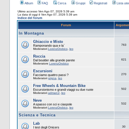
Album
FAQ
Cerca
Gruppi
Registrati
Lista uten
Ultimo accesso Ven Ago 07, 2026 5:39 am
La data di oggi è Ven Ago 07, 2026 5:39 am
Indice del forum
Forum
Argomen
In Montagna
Ghiaccio e Misto
763
Ramponando qua e la`
Moderatori
LorenzOrobico
,
leo
Roccia
621
Dal boulder alla grande parete
Moderatore
LorenzOrobico
Escursioni
270
Facciamo quattro passi ?
Moderatori
grigna
,
leo
Free Wheels & Mountain Bike
502
Escursionismo e grandi viaggi su due ruote
Moderatori
admarc2
,
leo
Neve
532
A spasso con sci e ciaspole
Moderatori
LorenzOrobico
,
leo
Scienza e Tecnica
Lab
30
I test degli Onicers