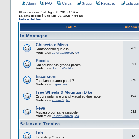
Album
FAQ
Cerca
Gruppi
Registrati
Lista uten
Ultimo accesso Sab Ago 08, 2026 4:56 am
La data di oggi è Sab Ago 08, 2026 4:56 am
Indice del forum
Forum
Argomen
In Montagna
Ghiaccio e Misto
763
Ramponando qua e la`
Moderatori
LorenzOrobico
,
leo
Roccia
621
Dal boulder alla grande parete
Moderatore
LorenzOrobico
Escursioni
270
Facciamo quattro passi ?
Moderatori
grigna
,
leo
Free Wheels & Mountain Bike
502
Escursionismo e grandi viaggi su due ruote
Moderatori
admarc2
,
leo
Neve
532
A spasso con sci e ciaspole
Moderatori
LorenzOrobico
,
leo
Scienza e Tecnica
Lab
30
I test degli Onicers