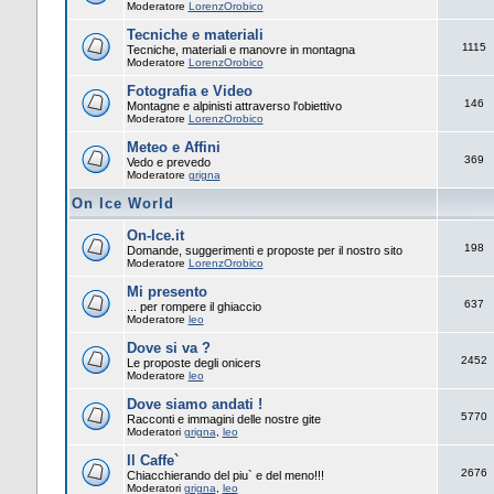
Moderatore
LorenzOrobico
Tecniche e materiali
1115
Tecniche, materiali e manovre in montagna
Moderatore
LorenzOrobico
Fotografia e Video
146
Montagne e alpinisti attraverso l'obiettivo
Moderatore
LorenzOrobico
Meteo e Affini
369
Vedo e prevedo
Moderatore
grigna
On Ice World
On-Ice.it
198
Domande, suggerimenti e proposte per il nostro sito
Moderatore
LorenzOrobico
Mi presento
637
... per rompere il ghiaccio
Moderatore
leo
Dove si va ?
2452
Le proposte degli onicers
Moderatore
leo
Dove siamo andati !
5770
Racconti e immagini delle nostre gite
Moderatori
grigna
,
leo
Il Caffe`
2676
Chiacchierando del piu` e del meno!!!
Moderatori
grigna
,
leo