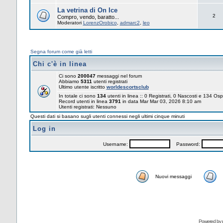
La vetrina di On Ice
2
Compro, vendo, baratto...
Moderatori
LorenzOrobico
,
admarc2
,
leo
Segna forum come già letti
Chi c'è in linea
Ci sono
200047
messaggi nel forum
Abbiamo
5311
utenti registrati
Ultimo utente iscritto
worldescortsclub
In totale ci sono
134
utenti in linea :: 0 Registrati, 0 Nascosti e 134 Osp
Record utenti in linea
3791
in data Mar Mar 03, 2026 8:10 am
Utenti registrati: Nessuno
Questi dati si basano sugli utenti connessi negli ultimi cinque minuti
Log in
Username:
Password:
Nuovi messaggi
Powered by